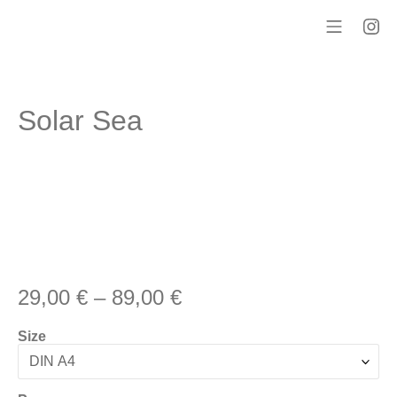
Zum
Inhalt
Mobile 
In
Manuel Schmidt – Fotografie
springen
Solar Sea
Preisspanne:
29,00
€
–
89,00
€
29,00 €
bis
Size
89,00 €