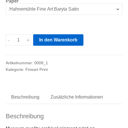
Paper
Solar
-
+
In den Warenkorb
Sea
Menge
Artikelnummer:
0008_1
Kategorie:
Fineart Print
Beschreibung
Zusätzliche Informationen
Beschreibung