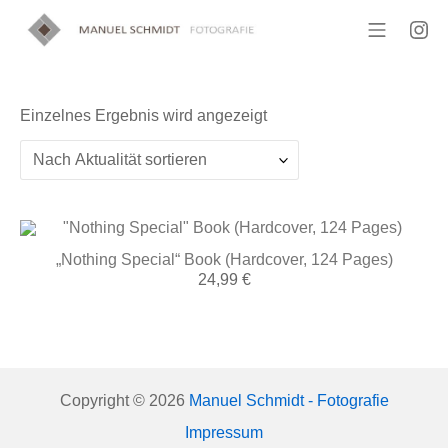
Zum
Inhalt
Mobile 
In
springen
Manuel Schmidt – Fotografie
Einzelnes Ergebnis wird angezeigt
„Nothing Special“ Book (Hardcover, 124 Pages)
24,99
€
Copyright © 2026
Manuel Schmidt - Fotografie
Impressum